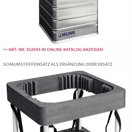
>>
ART.-NR. 352043 IM ONLINE-KATALOG ANZEIGEN
SCHAUMSTOFFEINSATZ ALS ERGÄNZUNG ODER ERSATZ