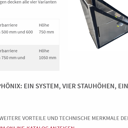
en decken alle vier Varianten
rbarriere
Höhe
n 500 mm und 600
750 mm
rbarriere
Höhe
n 750 mm und
1050 mm
ÖNIX: EIN SYSTEM, VIER STAUHÖHEN, EI
WEITERE VORTEILE UND TECHNISCHE MERKMALE DER 