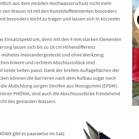
eitlich aus dem mobilen Hochwasserschutz nicht mehr
 von Wasser ist mit den Kunststoffelementen besonders
ind besonders leicht zu tragen und lassen sich in kürzester
das Einsatzspektrum, denn mit den 4 mm starken Elementen
rung lassen sich bis zu 18 cm Höhendifferenz
n mühelos ineinandergesteckt und ohne Werkzeug
chen linkem und rechtem Abschlussstück sind
f beide Seiten passt. Dank der breiten Auflageflächen der
ücken können die Barrieren nach dem Aufbau sogar noch
r die Abdichtung sorgen Streifen aus Moosgummi (EPDM).
rieren PHÖNIX, sind auch die Abschlussstücke freistehend
icht des gestauten Wassers.
ÖNIX gibt es paarweise im Satz